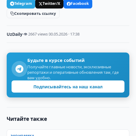
Telegram
Twitter/X
Facebook
Скопировать ссылку
UzDaily
·
👁 2667 views
·
30.05.2026 · 17:38
Будьте в курсе событий
Получайте главные новости, эксклюзивные
репортажи и оперативные обновления там, где
вам удобно.
Подписывайтесь на наш канал
Читайте также
ЭКОНОМИКА