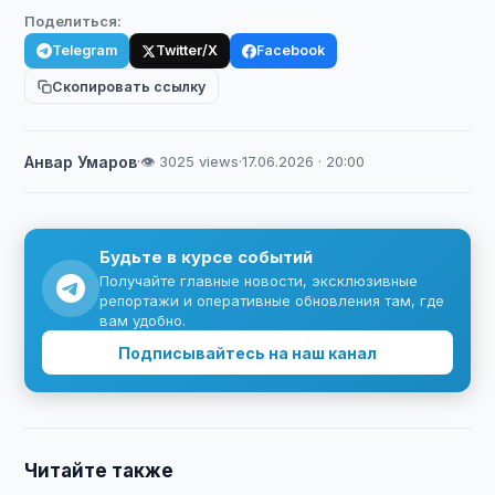
Поделиться:
Telegram
Twitter/X
Facebook
Скопировать ссылку
Анвар Умаров
·
👁 3025 views
·
17.06.2026 · 20:00
Будьте в курсе событий
Получайте главные новости, эксклюзивные
репортажи и оперативные обновления там, где
вам удобно.
Подписывайтесь на наш канал
Читайте также