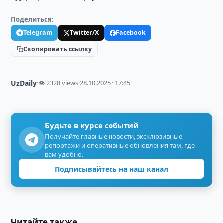
Поделиться:
Telegram
Twitter/X
Facebook
Скопировать ссылку
UzDaily
·
👁 2328 views
·
28.10.2025 · 17:45
Будьте в курсе событий
Получайте главные новости, эксклюзивные
репортажи и оперативные обновления там, где
вам удобно.
Подписывайтесь на наш канал
Читайте также