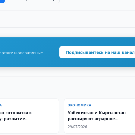
Подписывайтесь на наш канал
портажи и оперативные
А
ЭКОНОМИКА
ан готовится к
Узбекистан и Кыргызстан
: развитие
расширяют аграрное
ского капитала и рынка
сотрудничество
29/07/2026
2050 года