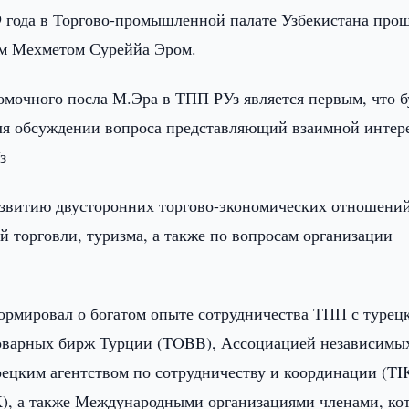
9 года в Торгово-промышленной палате Узбекистана про
ом Мехметом Суреййа Эром.
мочного посла М.Эра в ТПП РУз является первым, что б
ля обсуждении вопроса представляющий взаимной интер
з
развитию двусторонних торгово-экономических отношени
 торговли, туризма, а также по вопросам организации
рмировал о богатом опыте сотрудничества ТПП с турец
 товарных бирж Турции (TOBB), Ассоциацией независимы
цким агентством по сотрудничеству и координации (TI
), а также Международными организациями членами, ко