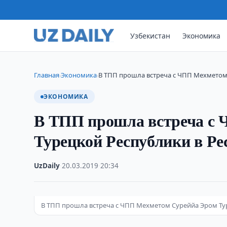
Узбекистан
Экономика
Главная
Экономика
В ТПП прошла встреча с ЧПП Мехметом
›
›
ЭКОНОМИКА
В ТПП прошла встреча с
Турецкой Республики в Ре
UzDaily
·
20.03.2019
·
20:34
В ТПП прошла встреча с ЧПП Мехметом Суреййа Эром Тур