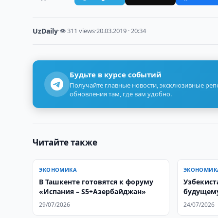
UzDaily
·
👁 311 views
·
20.03.2019 · 20:34
Будьте в курсе событий
Получайте главные новости, эксклюзивные ре
обновления там, где вам удобно.
Читайте также
ЭКОНОМИКА
ЭКОНОМИК
В Ташкенте готовятся к форуму
Узбекист
«Испания – S5+Азербайджан»
будущему
человече
29/07/2026
24/07/2026
труда до 