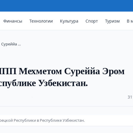
Финансы
Технологии
Культура
Спорт
Туризм
В 
 Суреййа …
 ЧПП Мехметом Суреййа Эром
спублике Узбекистан.
·
31
ецкой Республики в Республике Узбекистан.