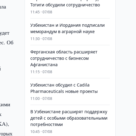
Тотиги обсудили сотрудничество
шла
11:45 · 07/08
Узбекистан и Иордания подписали
меморандум в аграрной науке
удет
11:30 · 07/08
ес. Об
Ферганская область расширяет
сотрудничество с бизнесом
Афганистана
й
11:15 · 07/08
Узбекистан обсудил с Cadila
Pharmaceuticals новые проекты
11:00 · 07/08
кими
В Узбекистане расширят поддержку
х
детей с особыми образовательными
KA),
потребностями
10:45 · 07/08
торых