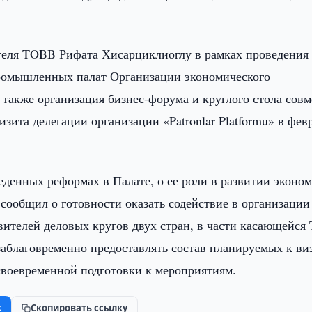
теля TOBB Рифата Хисарциклиоглу в рамках проведения 
промышленных палат Организации экономического
 а также организация бизнес-форума и круглого стола сов
ита делегации организации «Patronlar Platformu» в фев
денных реформах в Палате, о ее роли в развитии эконо
сообщил о готовности оказать содействие в организации
вителей деловых кругов двух стран, в части касающейся
заблаговременно предоставлять состав планируемых к ви
 своевременной подготовки к мероприятиям.
k
Скопировать ссылку