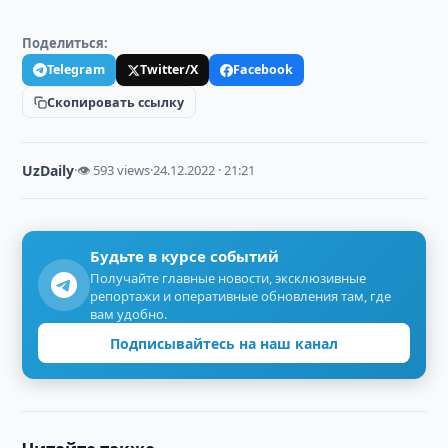
Поделиться:
Telegram
Twitter/X
Facebook
Скопировать ссылку
UzDaily
·
👁 593 views
·
24.12.2022 · 21:21
Будьте в курсе событий
Получайте главные новости, эксклюзивные
репортажи и оперативные обновления там, где
вам удобно.
Подписывайтесь на наш канал