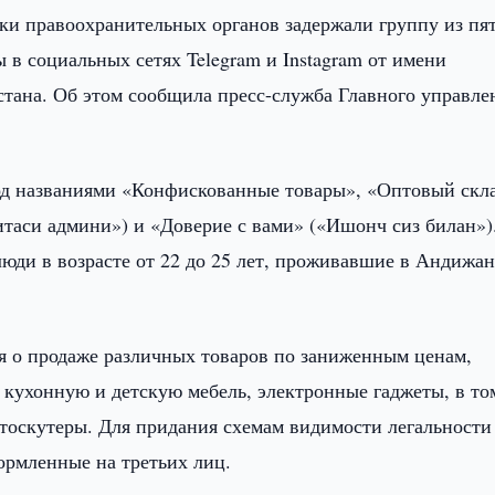
ки правоохранительных органов задержали группу из пя
в социальных сетях Telegram и Instagram от имени
стана. Об этом сообщила пресс-служба Главного управле
д названиями «Конфискованные товары», «Оптовый скла
таси админи») и «Доверие с вами» («Ишонч сиз билан»)
люди в возрасте от 22 до 25 лет, проживавшие в Андижа
я о продаже различных товаров по заниженным ценам,
 кухонную и детскую мебель, электронные гаджеты, в то
отоскутеры. Для придания схемам видимости легальности
ормленные на третьих лиц.