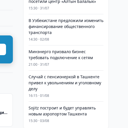
посетили центр «Алтын Балалык»
15:30 · 31/07
В Узбекистане предложили изменить
финансирование общественного
транспорта
14:30 · 02/08
Минэнерго призвало бизнес
требовать подключение к сетям
21:00 · 31/07
Случай с пенсионеркой в Ташкенте
привел к увольнениям и уголовному
делу
16:15 · 01/08
Sojitz построит и будет управлять
щите
новым аэропортом Ташкента
 суд
15:30 · 03/08