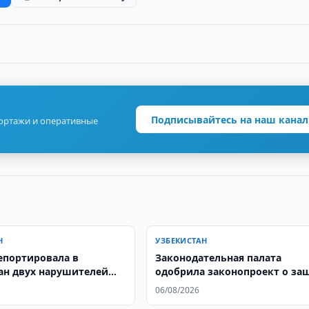
Подписывайтесь на наш канал
портажи и оперативные
Н
УЗБЕКИСТАН
епортировала в
Законодательная палата
ан двух нарушителей
одобрила законопроект о за
 режима
прав через Конституционный
06/08/2026