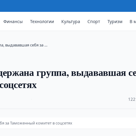
Финансы
Технологии
Культура
Спорт
Туризм
В 
а, выдававшая себя за …
держана группа, выдававшая с
соцсетях
·
122
бя за Таможенный комитет в соцсетях