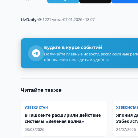
UzDaily
·
👁 1221 views
·
07.01.2026 · 18:07
Будьте в курсе событий
Получайте главные новости, эксклюзивные ре
обновления там, где вам удобно.
Читайте также
УЗБЕКИСТАН
УЗБЕКИСТА
В Ташкенте расширили действие
Япония д
системы «Зеленая волна»
Узбекист
визового
03/08/2026
24/07/2026