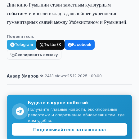
Дни кино Румынии стали заметным культурным
событием и внесли вклад в дальнейшее укрепление
гуманитарных связей между Узбекистаном и Румынией.
Поделиться:
Telegram
Twitter/X
Facebook
Скопировать ссылку
Анвар Умаров
·
👁 2413 views
·
25.12.2025 · 09:00
Будьте в курсе событий
Получайте главные новости, эксклюзивные
репортажи и оперативные обновления там, где
вам удобно.
Подписывайтесь на наш канал