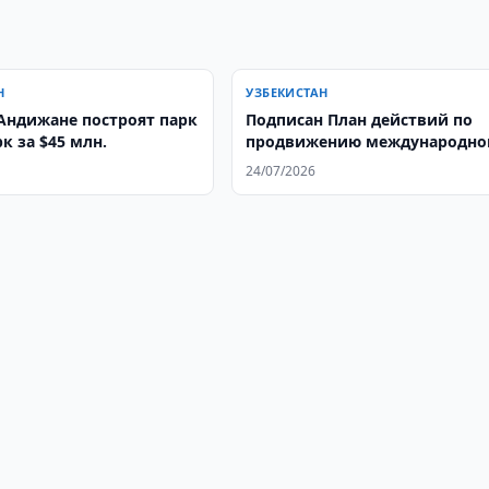
Н
УЗБЕКИСТАН
Андижане построят парк
Подписан План действий по
к за $45 млн.
продвижению международно
гуманитарного права на 2026
24/07/2026
2027 годы