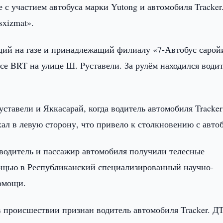
с участием автобуса марки Yutong и автомобиля Tracker
sxizmat».
щий на газе и принадлежащий филиалу «7-Автобус сарой
е BRT на улице Ш. Руставели. За рулём находился води
тавели и Яккасарай, когда водитель автомобиля Tracker
ал в левую сторону, что привело к столкновению с авто
е водитель и пассажир автомобиля получили телесные
ощью в Республиканский специализированный научно-
омощи.
 происшествии признан водитель автомобиля Tracker. Д