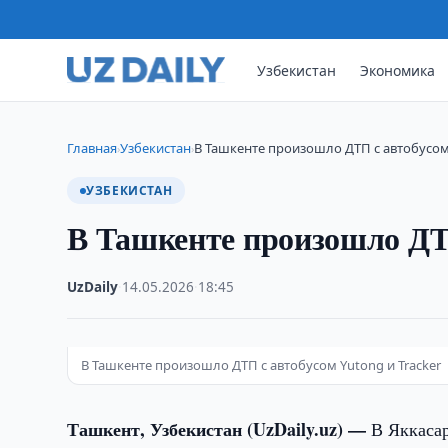
Узбекистан
Экономика
Главная
Узбекистан
В Ташкенте произошло ДТП с автобусом
›
›
УЗБЕКИСТАН
В Ташкенте произошло ДТП
UzDaily
·
14.05.2026
·
18:45
В Ташкенте произошло ДТП с автобусом Yutong и Tracker
Ташкент, Узбекистан (UzDaily.uz) —
В Яккасар