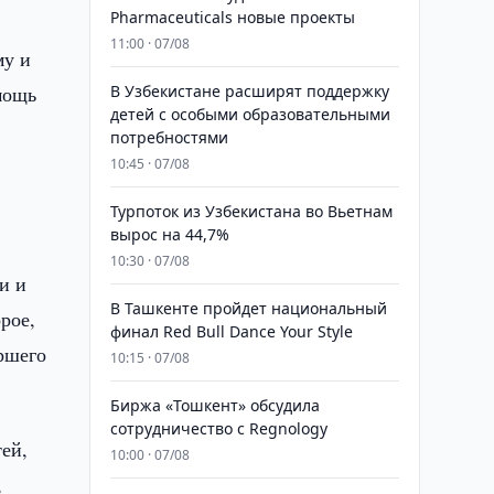
Pharmaceuticals новые проекты
11:00 · 07/08
му и
мощь
В Узбекистане расширят поддержку
детей с особыми образовательными
потребностями
10:45 · 07/08
Турпоток из Узбекистана во Вьетнам
вырос на 44,7%
10:30 · 07/08
и и
В Ташкенте пройдет национальный
рое,
финал Red Bull Dance Your Style
ршего
10:15 · 07/08
Биржа «Тошкент» обсудила
сотрудничество с Regnology
ей,
10:00 · 07/08
,