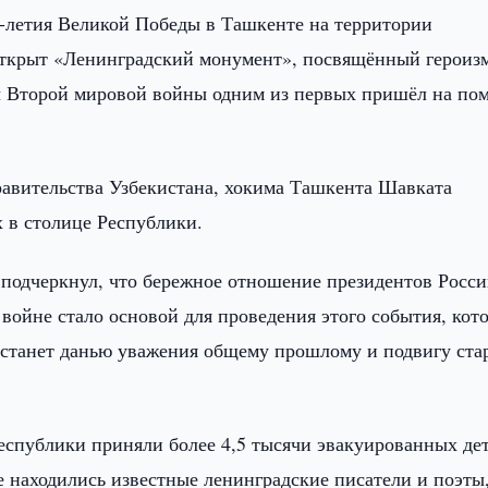
0-летия Великой Победы в Ташкенте на территории
ткрыт «Ленинградский монумент», посвящённый героиз
ды Второй мировой войны одним из первых пришёл на по
авительства Узбекистана, хокима Ташкента Шавката
х в столице Республики.
 подчеркнул, что бережное отношение президентов Росси
войне стало основой для проведения этого события, кото
и станет данью уважения общему прошлому и подвигу ста
еспублики приняли более 4,5 тысячи эвакуированных дет
е находились известные ленинградские писатели и поэты