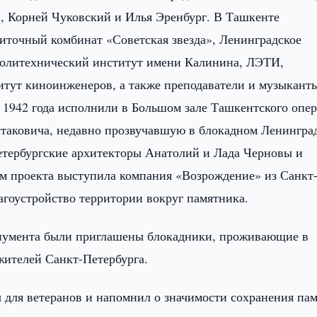
, Корней Чуковский и Илья Эренбург. В Ташкенте
иточный комбинат «Советская звезда», Ленинградское
политехнический институт имени Калинина, ЛЭТИ,
титут киноинженеров, а также преподаватели и музыкант
 1942 года исполнили в Большом зале Ташкентского опе
аковича, недавно прозвучавшую в блокадном Ленинград
етербургские архитекторы Анатолий и Лада Черновы и
м проекта выступила компания «Возрождение» из Санкт
агоустройство территории вокруг памятника.
монумента были приглашены блокадники, проживающие в
жителей Санкт-Петербурга.
ы для ветеранов и напомнил о значимости сохранения пам