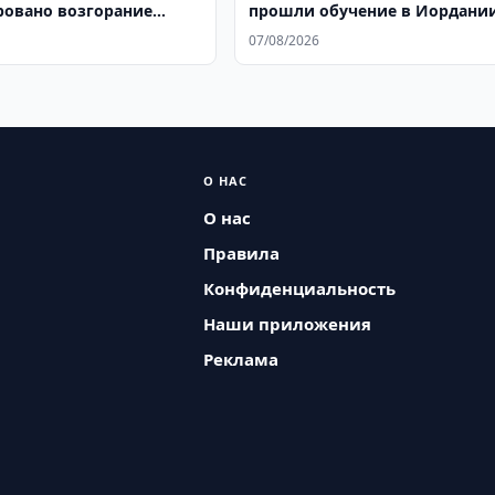
овано возгорание
прошли обучение в Иордани
а кафе
07/08/2026
О НАС
О нас
Правила
Конфиденциальность
Наши приложения
Реклама