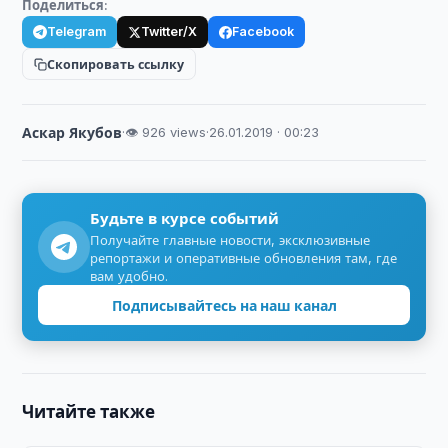
Поделиться:
Telegram
Twitter/X
Facebook
Скопировать ссылку
Аскар Якубов
·
👁 926 views
·
26.01.2019 · 00:23
Будьте в курсе событий
Получайте главные новости, эксклюзивные
репортажи и оперативные обновления там, где
вам удобно.
Подписывайтесь на наш канал
Читайте также