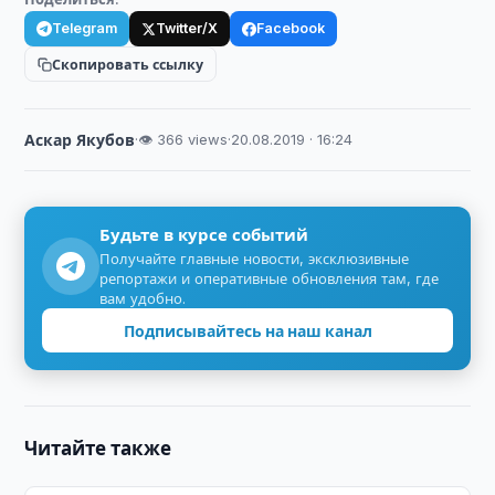
Telegram
Twitter/X
Facebook
Скопировать ссылку
Аскар Якубов
·
👁 366 views
·
20.08.2019 · 16:24
Будьте в курсе событий
Получайте главные новости, эксклюзивные
репортажи и оперативные обновления там, где
вам удобно.
Подписывайтесь на наш канал
Читайте также