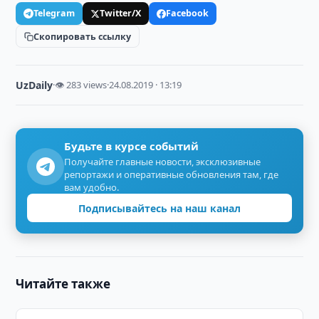
Telegram
Twitter/X
Facebook
Скопировать ссылку
UzDaily
·
👁 283 views
·
24.08.2019 · 13:19
Будьте в курсе событий
Получайте главные новости, эксклюзивные
репортажи и оперативные обновления там, где
вам удобно.
Подписывайтесь на наш канал
Читайте также