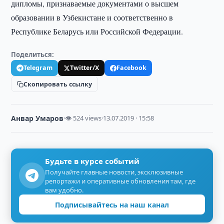
дипломы, признаваемые документами о высшем
образовании в Узбекистане и соответственно в
Республике Беларусь или Российской Федерации.
Поделиться:
Telegram
Twitter/X
Facebook
Скопировать ссылку
Анвар Умаров
·
👁 524 views
·
13.07.2019 · 15:58
Будьте в курсе событий
Получайте главные новости, эксклюзивные
репортажи и оперативные обновления там, где
вам удобно.
Подписывайтесь на наш канал