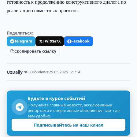
готовность к продолжению конструктивного диалога по
реализации совместных проектов.
Поделиться:
Telegram
Twitter/X
Facebook
Скопировать ссылку
UzDaily
·
👁 3365 views
·
29.05.2025 · 21:14
Будьте в курсе событий
Получайте главные новости, эксклюзивные
репортажи и оперативные обновления там, где
вам удобно.
Подписывайтесь на наш канал