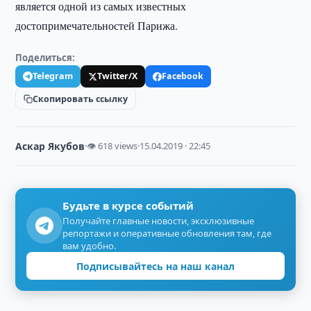
является одной из самых известных
достопримечательностей Парижа.
Поделиться:
Telegram
Twitter/X
Facebook
Скопировать ссылку
Аскар Якубов
·
👁 618 views
·
15.04.2019 · 22:45
Будьте в курсе событий
Получайте главные новости, эксклюзивные
репортажи и оперативные обновления там, где
вам удобно.
Подписывайтесь на наш канал