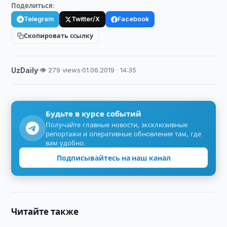
Поделиться:
Telegram
Twitter/X
Facebook
Скопировать ссылку
UzDaily
·
👁 279 views
·
01.06.2019 · 14:35
Будьте в курсе событий
Получайте главные новости, эксклюзивные
репортажи и оперативные обновления там, где
вам удобно.
Подписывайтесь на наш канал
Читайте также