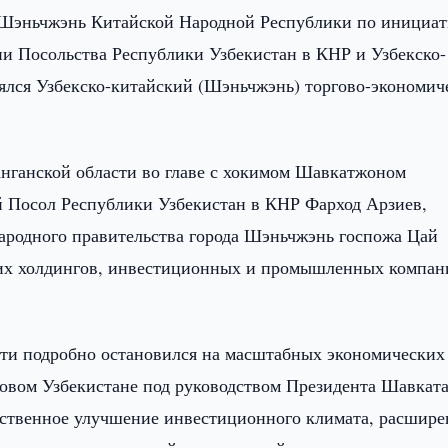
 Шэньчжэнь Китайской Народной Республики по инициат
ии Посольства Республики Узбекистан в КНР и Узбекско-
ялся Узбекско-китайский (Шэньчжэнь) торгово-экономич
нганской области во главе с хокимом Шавкатжоном
 Посол Республики Узбекистан в КНР Фарход Арзиев,
ародного правительства города Шэньчжэнь госпожа Цай
ких холдингов, инвестиционных и промышленных компан
сти подробно остановился на масштабных экономических
овом Узбекистане под руководством Президента Шавкат
ственное улучшение инвестиционного климата, расшире