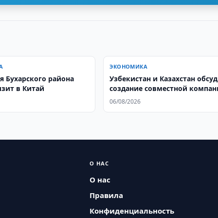
А
ЭКОНОМИКА
я Бухарского района
Узбекистан и Казахстан обсу
изит в Китай
создание совместной компа
по проверке добросовестнос
06/08/2026
контрагентов
О НАС
О нас
Правила
Конфиденциальность