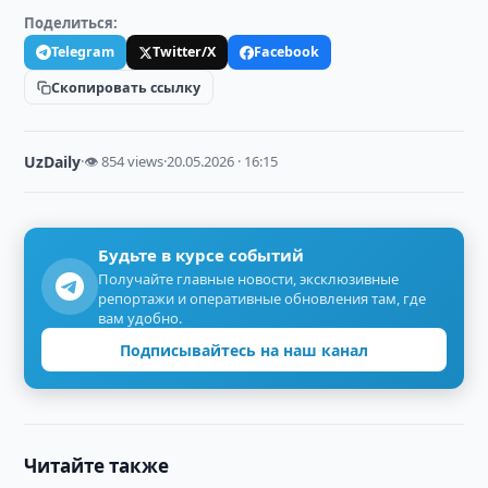
Поделиться:
Telegram
Twitter/X
Facebook
Скопировать ссылку
UzDaily
·
👁 854 views
·
20.05.2026 · 16:15
Будьте в курсе событий
Получайте главные новости, эксклюзивные
репортажи и оперативные обновления там, где
вам удобно.
Подписывайтесь на наш канал
Читайте также