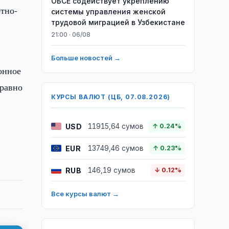
ОБСЕ содействует укреплению
ртно-
системы управления женской
трудовой миграцией в Узбекистане
21:00 · 06/08
Больше новостей →
онное
 равно
КУРСЫ ВАЛЮТ (ЦБ, 07.08.2026)
USD
11915,64 сумов
↑ 0.24%
EUR
13749,46 сумов
↑ 0.23%
RUB
146,19 сумов
↓ 0.12%
Все курсы валют →