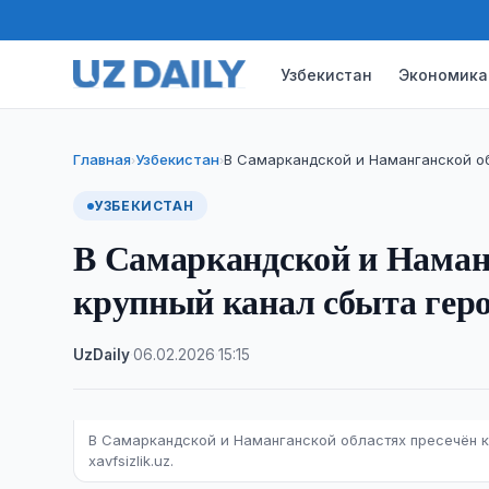
Узбекистан
Экономика
Главная
Узбекистан
В Самаркандской и Наманганской об
›
›
УЗБЕКИСТАН
В Самаркандской и Наманг
крупный канал сбыта гер
UzDaily
·
06.02.2026
·
15:15
В Самаркандской и Наманганской областях пресечён к
xavfsizlik.uz.