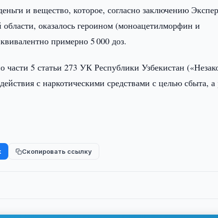
деньги и вещество, которое, согласно заключению Экспе
 области, оказалось героином (моноацетилморфин и
квивалентно примерно 5 000 доз.
о части 5 статьи 273 УК Республики Узбекистан («Незак
 действия с наркотическими средствами с целью сбыта, а
k
Скопировать ссылку