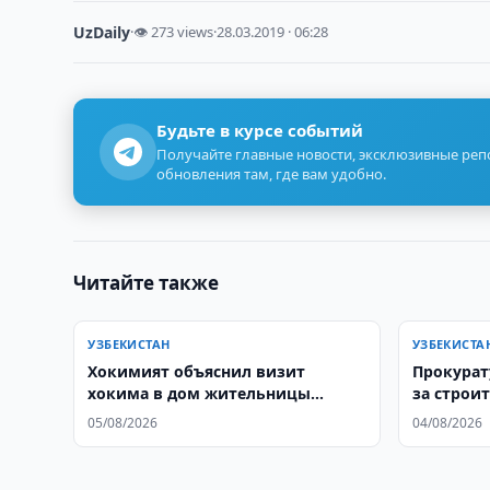
UzDaily
·
👁 273 views
·
28.03.2019 · 06:28
Будьте в курсе событий
Получайте главные новости, эксклюзивные ре
обновления там, где вам удобно.
Читайте также
УЗБЕКИСТАН
УЗБЕКИСТА
Хокимият объяснил визит
Прокурат
хокима в дом жительницы
за строи
Шахрисабза
05/08/2026
04/08/2026