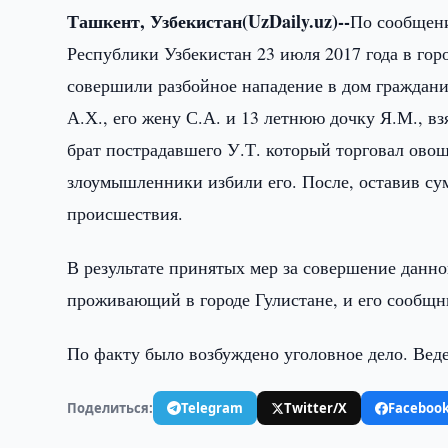
Ташкент, Узбекистан(UzDaily.uz)--
По сообщен
Республики Узбекистан 23 июля 2017 года в го
совершили разбойное нападение в дом граждан
А.Х., его жену С.А. и 13 летнюю дочку Я.М., вз
брат пострадавшего У.Т. который торговал овощ
злоумышленники избили его. После, оставив сум
происшествия.
В результате принятых мер за совершение данн
проживающий в городе Гулистане, и его сообщн
По факту было возбуждено уголовное дело. Веде
Поделиться:
Telegram
Twitter/X
Faceboo