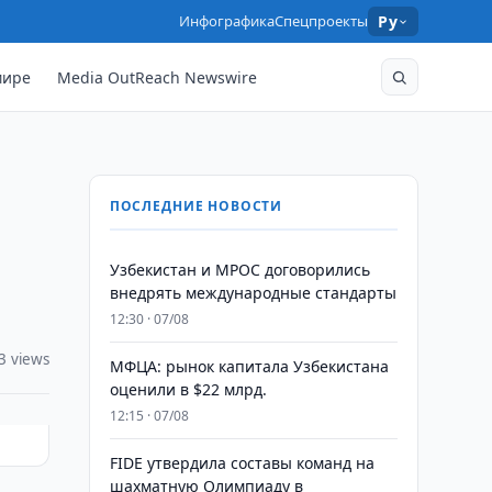
Инфографика
Спецпроекты
Ру
мире
Media OutReach Newswire
ПОСЛЕДНИЕ НОВОСТИ
Узбекистан и MPOC договорились
внедрять международные стандарты
12:30 · 07/08
3 views
МФЦА: рынок капитала Узбекистана
оценили в $22 млрд.
12:15 · 07/08
FIDE утвердила составы команд на
шахматную Олимпиаду в