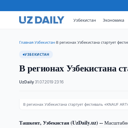
Узбекистан
Экономика
Главная
Узбекистан
В регионах Узбекистана стартует фес
›
›
УЗБЕКИСТАН
В регионах Узбекистана 
UzDaily
·
31.07.2019
·
23:16
В регионах Узбекистана стартует фестиваль «KNAUF ART
Ташкент, Узбекистан (UzDaily.uz) --
Масштабно