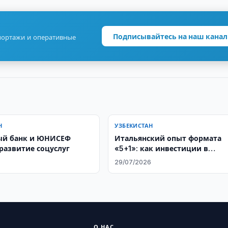
Подписывайтесь на наш канал
портажи и оперативные
Н
УЗБЕКИСТАН
ый банк и ЮНИСЕФ
Итальянский опыт формата
развитие соцуслуг
«5+1»: как инвестиции в
человеческий капитал
6
29/07/2026
становятся основой
стратегического партнерства 
Центральной Азией
О НАС