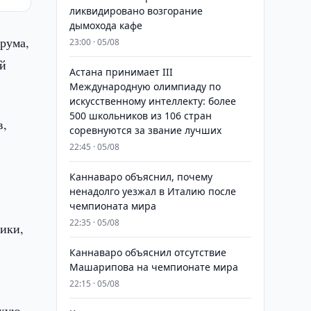
ликвидировано возгорание
дымохода кафе
рума,
23:00 · 05/08
ой
Астана принимает III
Международную олимпиаду по
искусственному интеллекту: более
500 школьников из 106 стран
в,
соревнуются за звание лучших
22:45 · 05/08
Каннаваро объяснил, почему
ненадолго уезжал в Италию после
чемпионата мира
22:35 · 05/08
ики,
Каннаваро объяснил отсутствие
Машарипова на чемпионате мира
22:15 · 05/08
скую