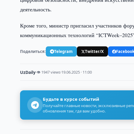
деятельность.
Кроме того, министр пригласил участников фор
коммуникационных технологий “ICTWeek–2025”, 
Поделиться:
Telegram
Twitter/X
Faceboo
UzDaily
·
👁 1947 views
·
19.06.2025 · 11:00
Будьте в курсе событий
Получайте главные новости, эксклюзивные ре
обновления там, где вам удобно.