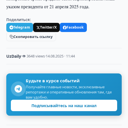
указом президента от 21 апреля 2025 года.
Поделиться:
Telegram
Twitter/X
Facebook
Скопировать ссылку
UzDaily
·
👁 3648 views
·
14.08.2025 · 11:44
Будьте в курсе событий
Получайте главные новости, эксклюзивные
репортажи и оперативные обновления там, где
вам удобно.
Подписывайтесь на наш канал