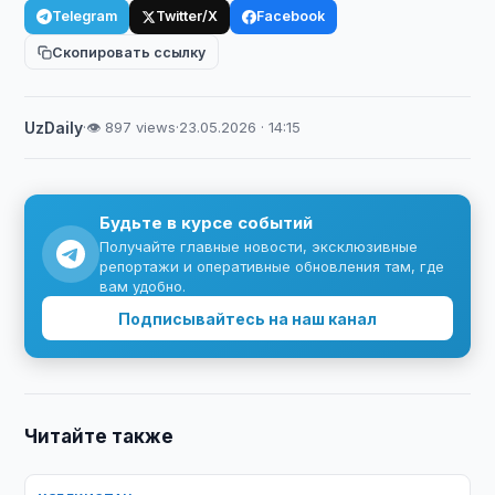
Telegram
Twitter/X
Facebook
Скопировать ссылку
UzDaily
·
👁 897 views
·
23.05.2026 · 14:15
Будьте в курсе событий
Получайте главные новости, эксклюзивные
репортажи и оперативные обновления там, где
вам удобно.
Подписывайтесь на наш канал
Читайте также