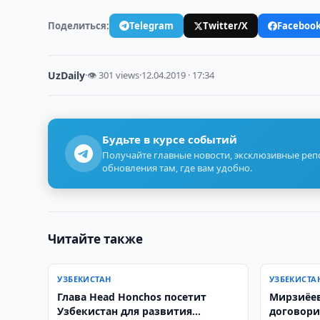
Поделиться:
Telegram
Twitter/X
Faceboo
UzDaily
·
👁 301 views
·
12.04.2019 · 17:34
Будьте в курсе событий
Получайте главные новости, эксклюзивные ре
обновления там, где вам удобно.
Читайте также
УЗБЕКИСТАН
УЗБЕКИСТА
Глава Head Honchos посетит
Мирзиёев
Узбекистан для развития
договори