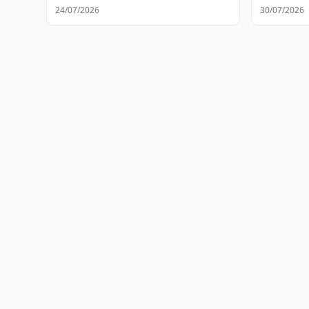
программы H-2A
Межгосуд
24/07/2026
30/07/2026