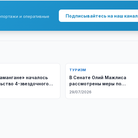
Подписывайтесь на наш канал
епортажи и оперативные
ТУРИЗМ
Намангане» началось
В Сенате Олий Мажлиса
ьство 4-звездочного
рассмотрены меры по
дальнейшему развитию
6
29/07/2026
туристической отрасли