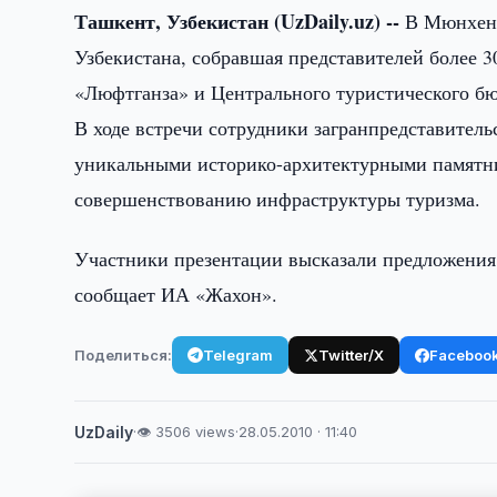
Ташкент, Узбекистан (UzDaily.uz) --
В Мюнхене
Узбекистана, собравшая представителей более 
«Люфтганза» и Центрального туристического бю
В ходе встречи сотрудники загранпредставитель
уникальными историко-архитектурными памятни
совершенствованию инфраструктуры туризма.
Участники презентации высказали предложения
сообщает ИА «Жахон».
Поделиться:
Telegram
Twitter/X
Faceboo
UzDaily
·
👁 3506 views
·
28.05.2010 · 11:40