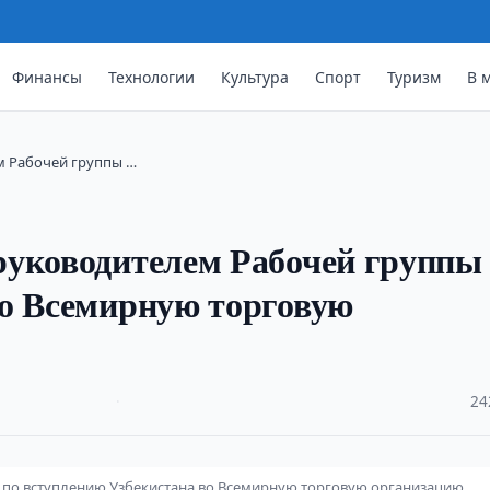
Финансы
Технологии
Культура
Спорт
Туризм
В 
м Рабочей группы …
руководителем Рабочей группы
во Всемирную торговую
·
24
 по вступлению Узбекистана во Всемирную торговую организацию