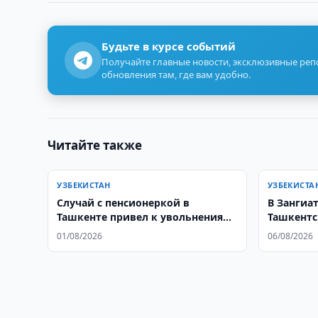
Будьте в курсе событий
Получайте главные новости, эксклюзивные ре
обновления там, где вам удобно.
Читайте также
УЗБЕКИСТАН
УЗБЕКИСТА
Случай с пенсионеркой в
В Зангиа
Ташкенте привел к увольнениям
Ташкентс
и уголовному делу
пожар в 
01/08/2026
06/08/2026