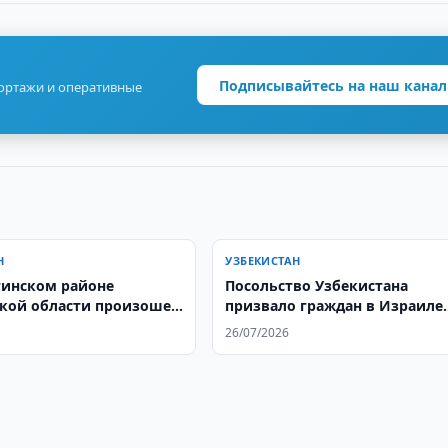
Подписывайтесь на наш канал
портажи и оперативные
Н
УЗБЕКИСТАН
тинском районе
Посольство Узбекистана
кой области произошел
призвало граждан в Израиле
магазине
соблюдать меры безопасност
26/07/2026