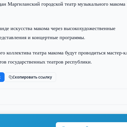
дан Маргиланский городской театр музыкального макома 
аганде искусства макома через высокохудожественные
едставления и концертные программы.
ого коллектива театра макома будут проводиться мастер-к
ов государственных театров республики.
k
Скопировать ссылку