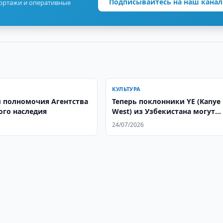
Подписывайтесь на наш канал
портажи и оперативные
КУЛЬТУРА
 полномочия Агентства
Теперь поклонники YE (Kanye
ого наследия
West) из Узбекистана могут
купить билеты на выступлен
24/07/2026
Алматы