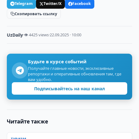
Telegram
Twitter/X
Facebook
Скопировать ссылку
UzDaily
·
👁 4425 views
·
22.09.2025 · 10:00
Будьте в курсе событий
Получайте главные новости, эксклюзивные
репортажи и оперативные обновления там, где
вам удобно.
Подписывайтесь на наш канал
Читайте также
ТУРИЗМ