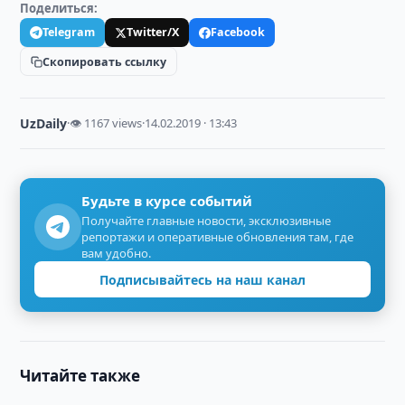
Поделиться:
Telegram
Twitter/X
Facebook
Скопировать ссылку
UzDaily
·
👁 1167 views
·
14.02.2019 · 13:43
Будьте в курсе событий
Получайте главные новости, эксклюзивные
репортажи и оперативные обновления там, где
вам удобно.
Подписывайтесь на наш канал
Читайте также