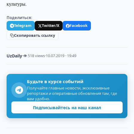
культуры.
Поделиться:
Telegram
Twitter/X
Facebook
Скопировать ссылку
UzDaily
·
👁 518 views
·
10.07.2019 · 19:49
Будьте в курсе событий
Получайте главные новости, эксклюзивные
репортажи и оперативные обновления там, где
вам удобно.
Подписывайтесь на наш канал