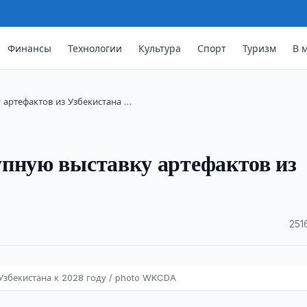
Финансы
Технологии
Культура
Спорт
Туризм
В 
 артефактов из Узбекистана …
упную выставку артефактов из
·
251
Узбекистана к 2028 году / photo WKCDA