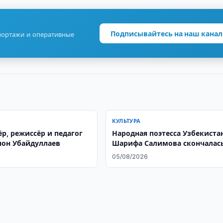
Подписывайтесь на наш канал
портажи и оперативные
КУЛЬТУРА
р, режиссёр и педагог
Народная поэтесса Узбекиста
он Убайдуллаев
Шарифа Салимова скончалась
75-м году жизни
6
05/08/2026