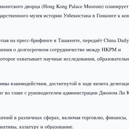
нконгского дворца (Hong Kong Palace Museum) планирует
арственного музея истории Узбекистана в Гонконге к ко
пая на пресс-брифинге в Ташкенте, передаёт China Daily
лашения о долгосрочном сотрудничестве между HKPM и
которое охватывает научные исследования, образователь
ммы взаимодействия, достигнутой в ходе визита делегац
г во главе с руководителем администрации Джоном Ли К
ашений в различных сферах, включая торговлю, финансы,
ативы, культуру и образование.