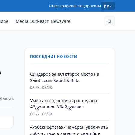
Инфографика
Спецпроекты
Ру
мире
Media OutReach Newswire
ПОСЛЕДНИЕ НОВОСТИ
ю
Синдаров занял второе место на
Saint Louis Rapid & Blitz
02:18 · 08/08
3 views
Умер актёр, режиссёр и педагог
Абдуманнон Убайдуллаев
00:22 · 08/08
«Узбекнефтегаз» намерен увеличить
добычу газа в августе и сентябре