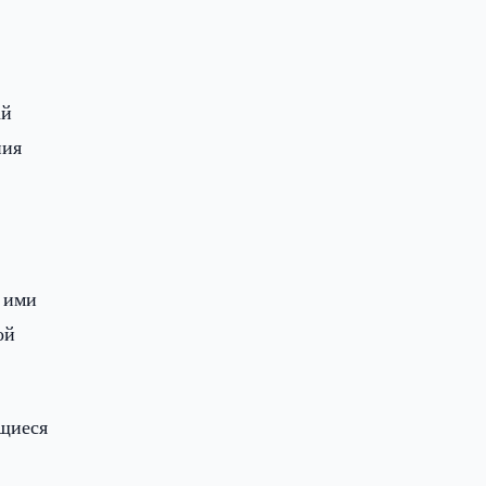
ай
ния
х ими
ой
ющиеся