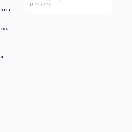
15:30 · 03/08
стью
гии,
он