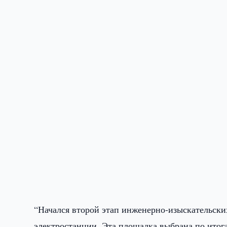
“Начался второй этап инженерно-изыскательских
электростанции. Эта площадка выбрана по итог