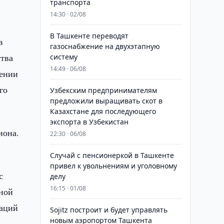
транспорта
14:30 · 02/08
В Ташкенте переводят
в
газоснабжение на двухэтапную
ства
систему
14:49 · 06/08
шении
го
Узбекским предпринимателям
предложили выращивать скот в
Казахстане для последующего
экспорта в Узбекистан
иона.
22:30 · 06/08
Случай с пенсионеркой в Ташкенте
привел к увольнениям и уголовному
с
делу
16:15 · 01/08
мной
заций
Sojitz построит и будет управлять
новым аэропортом Ташкента