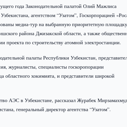
кущего года Законодательной палатой Олий Мажлиса
 Узбекистана, агентством “Узатом”, Госкорпорацией «Ро
зованы медиа-тур на выбранную приоритетную площадку
ишского района Джизакской области, а также обществен
и проекта по строительству атомной электростанции.
одательной палаты Республики Узбекистан, представите
ния, журналисты, специалисты госкоропорации
ца областного хокимията, и представители широкой
ство АЭС в Узбекистане, рассказал Журабек Мирзамахмуд
стана, генеральный директор агентства “Узатом”.