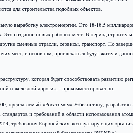
яются для строительства подобных объектов.
льную выработку электроэнергии. Это 18-18,5 миллиардо
в. Это создание новых рабочих мест. В период строитель
 другие смежные отрасли, сервисы, транспорт. По завер
бочих мест, в основном, привлекаться будут жители данно
аструктуру, которая будет способствовать развитию рег
ной и железной дороги», - прокомментировал он.
0, предлагаемый «Росатомом» Узбекистану, разработан 
, стандартов и требований в области использования ато
АТЭ, требования Европейских эксплуатирующих органи
ов регулирования ядерной безопасности (WENRA).