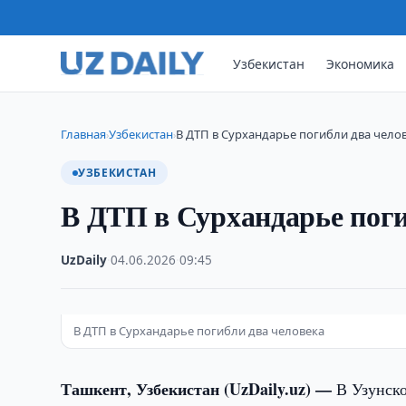
Узбекистан
Экономика
Главная
Узбекистан
В ДТП в Сурхандарье погибли два чело
›
›
УЗБЕКИСТАН
В ДТП в Сурхандарье поги
UzDaily
·
04.06.2026
·
09:45
В ДТП в Сурхандарье погибли два человека
Ташкент, Узбекистан (UzDaily.uz) —
В Узунско