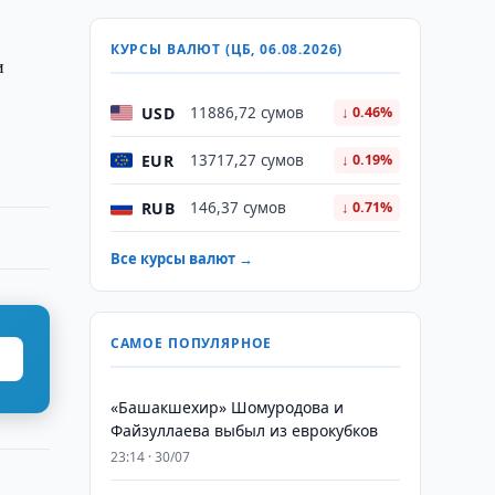
КУРСЫ ВАЛЮТ (ЦБ, 06.08.2026)
и
USD
11886,72 сумов
↓ 0.46%
EUR
13717,27 сумов
↓ 0.19%
RUB
146,37 сумов
↓ 0.71%
Все курсы валют →
САМОЕ ПОПУЛЯРНОЕ
«Башакшехир» Шомуродова и
Файзуллаева выбыл из еврокубков
23:14 · 30/07