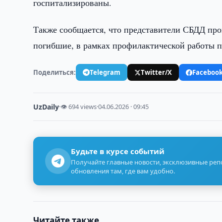
госпитализированы.
Также сообщается, что представители СБДД про
погибшие, в рамках профилактической работы 
Поделиться:
Telegram
Twitter/X
Faceboo
UzDaily
·
👁 694 views
·
04.06.2026 · 09:45
Будьте в курсе событий
Получайте главные новости, эксклюзивные ре
обновления там, где вам удобно.
Читайте также