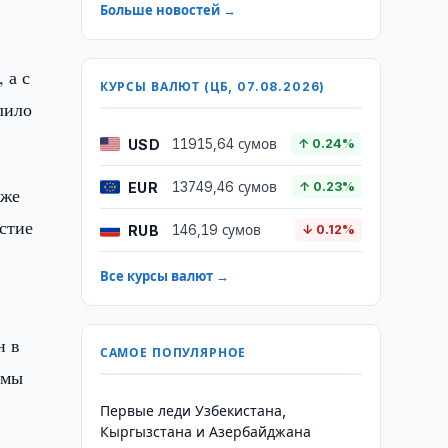
Больше новостей →
 а с
КУРСЫ ВАЛЮТ (ЦБ, 07.08.2026)
лило
USD
11915,64 сумов
↑ 0.24%
EUR
13749,46 сумов
↑ 0.23%
кже
стие
RUB
146,19 сумов
↓ 0.12%
Все курсы валют →
н в
САМОЕ ПОПУЛЯРНОЕ
емы
Первые леди Узбекистана,
Кыргызстана и Азербайджана