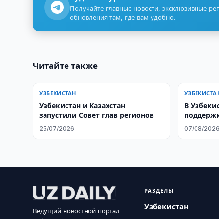
Получайте главные новости, эксклюзивные ре
обновления там, где вам удобно.
Читайте также
УЗБЕКИСТАН
УЗБЕКИСТА
Узбекистан и Казахстан
В Узбеки
запустили Совет глав регионов
поддержк
образов
25/07/2026
07/08/202
потребно
РАЗДЕЛЫ
Узбекистан
Ведущий новостной портал