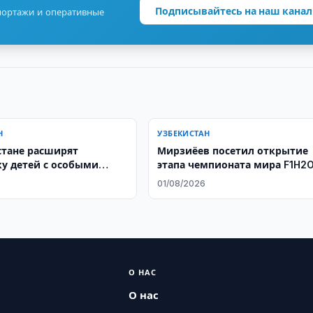
Подписывайтесь на наш канал
портажи и оперативные
Н
УЗБЕКИСТАН
стане расширят
Мирзиёев посетил открытие
у детей с особыми
этапа чемпионата мира F1H2
ательными
6
01/08/2026
стями
О НАС
О нас