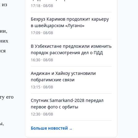
 из
17:18 · 08/08
Бехруз Каримов продолжит карьеру
в швейцарском «Лугано»
ии,
17:09 · 08/08
нних
В Узбекистане предложили изменить
лся
порядок рассмотрения дел о ПДД
16:30 · 08/08
Андижан и Хайкоу установили
побратимские связи
13:15 · 08/08
ту его
Спутник Samarkand-2028 передал
первое фото с орбиты
12:30 · 08/08
ы,
Больше новостей →