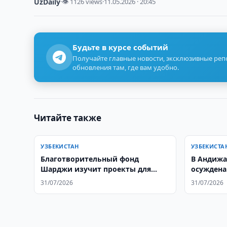
UzDaily
·
👁 1126 views
·
11.05.2026 · 20:45
Будьте в курсе событий
Получайте главные новости, эксклюзивные ре
обновления там, где вам удобно.
Читайте также
УЗБЕКИСТАН
УЗБЕКИСТА
Благотворительный фонд
В Андижа
Шарджи изучит проекты для
осуждена
Узбекистана
ДТП
31/07/2026
31/07/2026