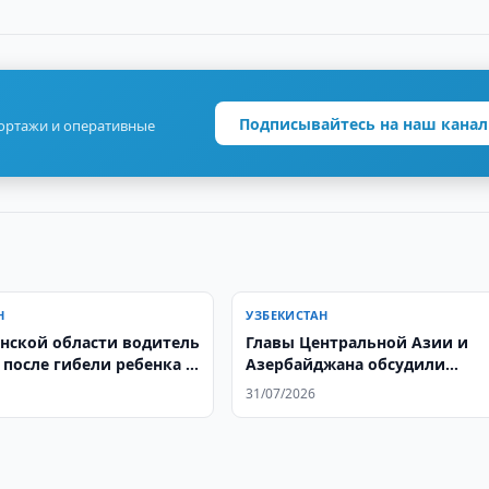
Подписывайтесь на наш канал
портажи и оперативные
Н
УЗБЕКИСТАН
нской области водитель
Главы Центральной Азии и
 после гибели ребенка в
Азербайджана обсудили
развитие региона и приняли
31/07/2026
совместную декларацию