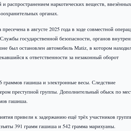
 и распространением наркотических веществ, ввезённых
воохранительных органах.
 пресечена в августе 2025 года в ходе совместной операц
Службы государственной безопасности, органов внутре
оне был остановлен автомобиль Matiz, в котором находи
екавшийся к ответственности за незаконный оборот
76 граммов гашиша и электронные весы. Следствие
идером преступной группы. Дополнительный обыск по мес
ммов гашиша.
иятия привели к задержанию ещё трёх участников групп
изъяты 391 грамм гашиша и 542 грамма марихуаны.