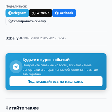
Поделиться:
Telegram
Twitter/X
Facebook
Скопировать ссылку
UzDaily
·
👁 1940 views
·
20.05.2025 · 09:45
Будьте в курсе событий
Получайте главные новости, эксклюзивные
репортажи и оперативные обновления там, где
вам удобно.
Подписывайтесь на наш канал
Читайте также