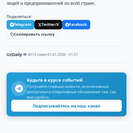
людей и предпринимателей по всей стране.
Поделиться:
Telegram
Twitter/X
Facebook
Скопировать ссылку
UzDaily
·
👁 4613 views
·
01.01.2026 · 01:57
Будьте в курсе событий
Получайте главные новости, эксклюзивные
репортажи и оперативные обновления там, где
вам удобно.
Подписывайтесь на наш канал