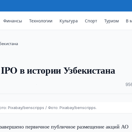
Финансы
Технологии
Культура
Спорт
Туризм
В 
бекистана
IPO в истории Узбекистана
·
95
то: Pixabay/benscripps / Фото: Pixabay/benscripps.
завершено первичное публичное размещение акций АО