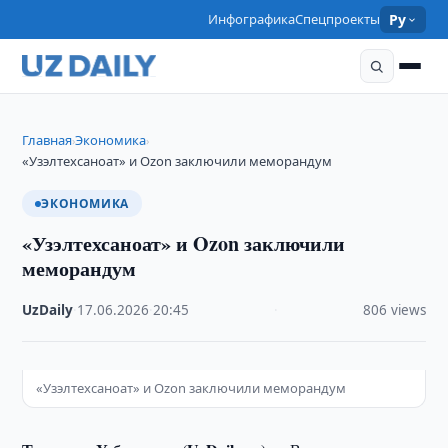
Инфографика
Спецпроекты
Ру
Главная
Экономика
›
›
«Узэлтехсаноат» и Ozon заключили меморандум
ЭКОНОМИКА
«Узэлтехсаноат» и Ozon заключили
меморандум
UzDaily
·
17.06.2026
·
20:45
·
806 views
«Узэлтехсаноат» и Ozon заключили меморандум