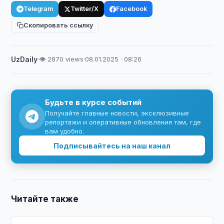
Telegram
Twitter/X
Facebook
Скопировать ссылку
UzDaily
·
👁 2870 views
·
08.01.2025 · 08:26
Будьте в курсе событий
Получайте главные новости, эксклюзивные
репортажи и оперативные обновления там, где
вам удобно.
Подписывайтесь на наш канал
Читайте также