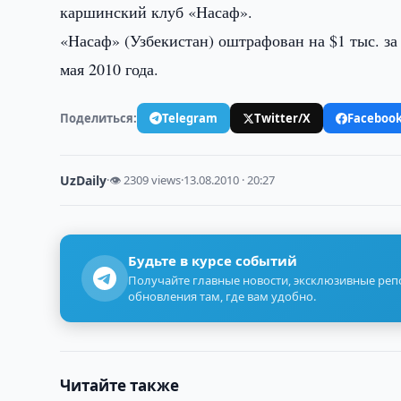
каршинский клуб «Насаф».
«Насаф» (Узбекистан) оштрафован на $1 тыс. за
мая 2010 года.
Поделиться:
Telegram
Twitter/X
Faceboo
UzDaily
·
👁 2309 views
·
13.08.2010 · 20:27
Будьте в курсе событий
Получайте главные новости, эксклюзивные ре
обновления там, где вам удобно.
Читайте также