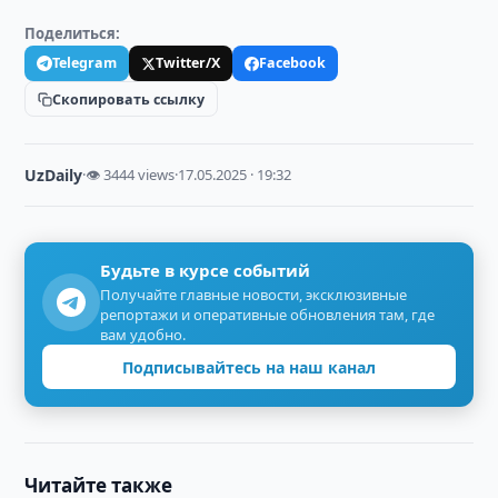
Поделиться:
Telegram
Twitter/X
Facebook
Скопировать ссылку
UzDaily
·
👁 3444 views
·
17.05.2025 · 19:32
Будьте в курсе событий
Получайте главные новости, эксклюзивные
репортажи и оперативные обновления там, где
вам удобно.
Подписывайтесь на наш канал
Читайте также