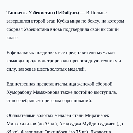
Ташкент, Узбекистан (UzDaily.uz) —
В Польше
завершился второй этап Кубка мира по боксу, на котором
сборная Узбекистана вновь подтвердила свой высокий
класс.
В финальных поединках все представители мужской
команды продемонстрировали превосходную технику и
силу, завоевав шесть золотых медалей.
Единственная представительница женской сборной
Хуморабону Мамажонова также достойно выступила,
став серебряным призёром соревнований.
Обладателями золотых медалей стали Миразизбек
Мирзахалилов (до 55 кг), Асадхуджа Муйдинхуджаев (до
65 кг), Фазлиддин Эркинбоев (до 75 кг), Джавохир