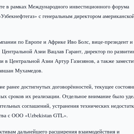
те в рамках Международного инвестиционного форума
 «Узбекнефтегаз» с генеральным директором американско
омпании по Европе и Африке Иво Болс, вице-президент и
 Центральной Азии Вацлав Гарант, директор по развити
 в Центральной Азии Артур Газизянов, а также замести
Равшан Мухамедов.
ие ранее достигнутых договорённостей, текущее состоян
ых сроков их реализации. Отдельное внимание было уде
тельных соглашений, устранения технических недостатк
тва с ООО «Uzbekistan GTL».
ктивам дальнейшего расширения взаимодействия и