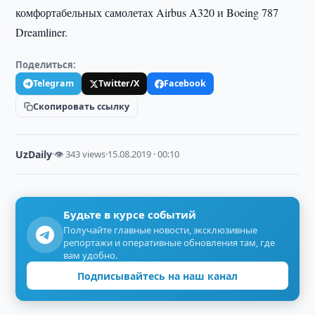
комфортабельных самолетах Airbus A320 и Boeing 787
Dreamliner.
Поделиться:
Telegram
Twitter/X
Facebook
Скопировать ссылку
UzDaily
·
👁 343 views
·
15.08.2019 · 00:10
Будьте в курсе событий
Получайте главные новости, эксклюзивные
репортажи и оперативные обновления там, где
вам удобно.
Подписывайтесь на наш канал