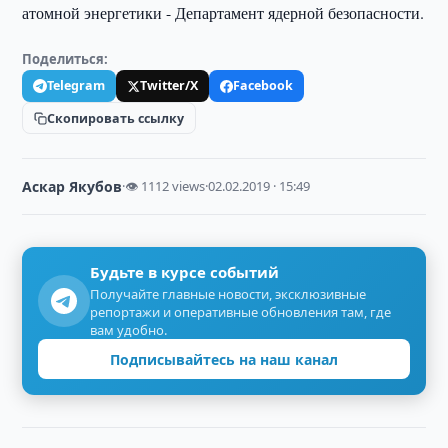
атомной энергетики - Департамент ядерной безопасности.
Поделиться:
Telegram
Twitter/X
Facebook
Скопировать ссылку
Аскар Якубов
·
👁 1112 views
·
02.02.2019 · 15:49
Будьте в курсе событий
Получайте главные новости, эксклюзивные
репортажи и оперативные обновления там, где
вам удобно.
Подписывайтесь на наш канал