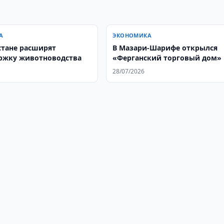
А
ЭКОНОМИКА
стане расширят
В Мазари-Шарифе открылся
ржку животноводства
«Ферганский торговый дом»
28/07/2026