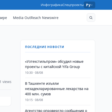
Инфографика
Спецпроекты
Ру
мире
Media OutReach Newswire
ПОСЛЕДНИЕ НОВОСТИ
«Узтекстильпром» обсудил новые
проекты с китайской Yifa Group
10:30 · 08/08
1 views
​​​​​​​В Ташкенте изъяли
незадекларированные лекарства на
400 млн. сумов
10:15 · 08/08
Агентство опровергло сообщения о