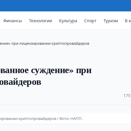
Финансы
Технологии
Культура
Спорт
Туризм
В 
дение» при лицензировании криптопровайдеров
ованное суждение» при
овайдеров
·
175
зировании криптопровайдеров / Фото: НАПП.