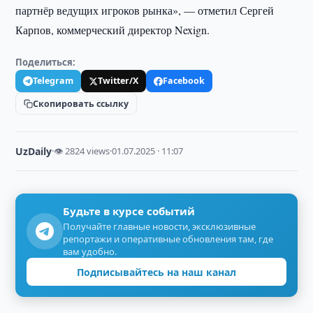
партнёр ведущих игроков рынка», — отметил Сергей
Карпов, коммерческий директор Nexign.
Поделиться:
Telegram
Twitter/X
Facebook
Скопировать ссылку
UzDaily
·
👁 2824 views
·
01.07.2025 · 11:07
Будьте в курсе событий
Получайте главные новости, эксклюзивные
репортажи и оперативные обновления там, где
вам удобно.
Подписывайтесь на наш канал