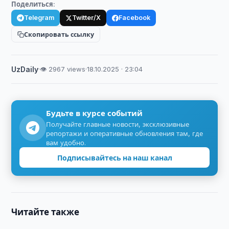
Поделиться:
Telegram
Twitter/X
Facebook
Скопировать ссылку
UzDaily
·
👁 2967 views
·
18.10.2025 · 23:04
Будьте в курсе событий
Получайте главные новости, эксклюзивные
репортажи и оперативные обновления там, где
вам удобно.
Подписывайтесь на наш канал
Читайте также