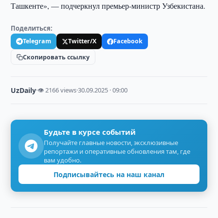
Ташкенте», — подчеркнул премьер-министр Узбекистана.
Поделиться:
Telegram
Twitter/X
Facebook
Скопировать ссылку
UzDaily
·
👁 2166 views
·
30.09.2025 · 09:00
Будьте в курсе событий
Получайте главные новости, эксклюзивные
репортажи и оперативные обновления там, где
вам удобно.
Подписывайтесь на наш канал